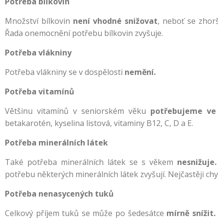
Potřeba bílkovin
Množství bílkovin
není vhodné snižovat
, neboť se zhorš
Řada onemocnění potřebu bílkovin zvyšuje.
Potřeba vlákniny
Potřeba vlákniny se v dospělosti
nemění.
Potřeba vitamínů
Většinu vitamínů v seniorském věku
potřebujeme ve
betakarotén, kyselina listová, vitaminy B12, C, D a E.
Potřeba minerálních látek
Také potřeba minerálních látek se s věkem
nesnižuje.
potřebu některých minerálních látek zvyšují. Nejčastěji chyb
Potřeba nenasycených tuků
Celkový příjem tuků se může po šedesátce
mírně snížit.